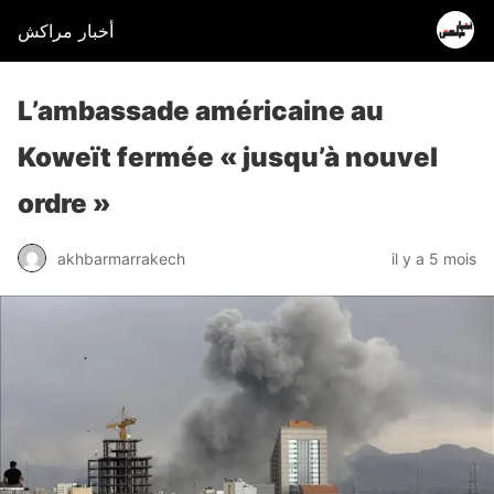
أخبار مراكش
L’ambassade américaine au
Koweït fermée « jusqu’à nouvel
ordre »
akhbarmarrakech
il y a 5 mois