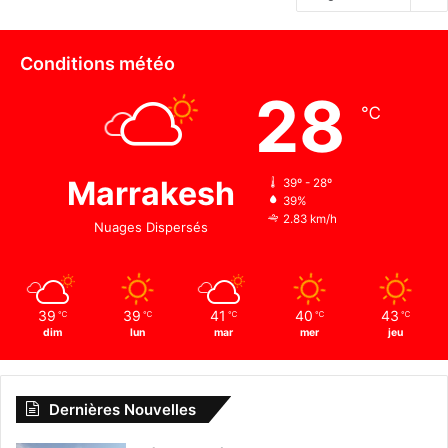
Conditions météo
28
℃
Marrakesh
39º - 28º
39%
2.83 km/h
Nuages Dispersés
39
39
41
40
43
℃
℃
℃
℃
℃
dim
lun
mar
mer
jeu
Dernières Nouvelles