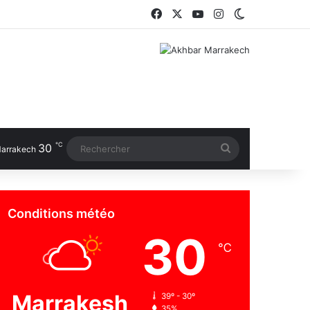
Facebook
X
YouTube
Instagram
Switch skin
℃
30
Rechercher
arrakech
Conditions météo
30
℃
Marrakesh
39º - 30º
35%