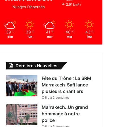
2.91 km/h
Nuages Dispersés
39
39
41
40
43
℃
℃
℃
℃
℃
dim
lun
mar
mer
jeu
Dernières Nouvelles
Fête du Trône : La SRM
Marrakech-Safi lance
plusieurs chantiers
il y a 2 semaines
Marrakech..Un grand
hommage à notre
police
il y a 3 semaines