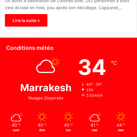
Un avion à destination de Londres avec 242 personnes à bord
s’est écrasé en Inde, peu après son décollage. L’appareil,…
Lire la suite »
Conditions météo
34
℃
Marrakesh
40º - 30º
23%
2.53 km/h
Nuages Dispersés
40
40
40
41
44
℃
℃
℃
℃
℃
sam
dim
lun
mar
mer