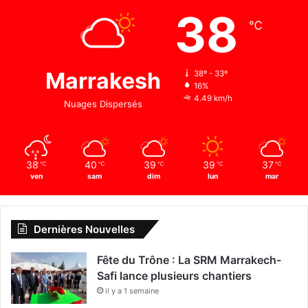
38
℃
Marrakesh
38º - 33º
16%
4.49 km/h
Nuages Dispersés
38
40
39
39
37
℃
℃
℃
℃
℃
ven
sam
dim
lun
mar
Dernières Nouvelles
Fête du Trône : La SRM Marrakech-
Safi lance plusieurs chantiers
il y a 1 semaine