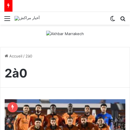
Menu
Switch
R
Accueil
/
2à0
2à0