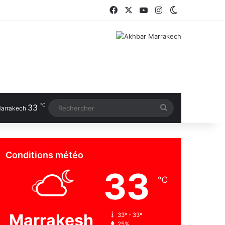
Facebook
X
YouTube
Instagram
Switch skin
℃
33
Rechercher
arrakech
Conditions météo
33
℃
Marrakesh
33º - 33º
25%