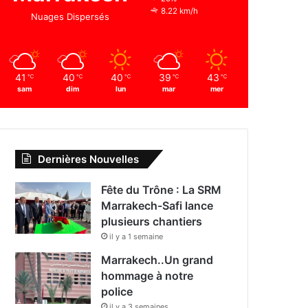
8.22 km/h
Nuages Dispersés
41
40
40
39
43
℃
℃
℃
℃
℃
sam
dim
lun
mar
mer
Dernières Nouvelles
Fête du Trône : La SRM
Marrakech-Safi lance
plusieurs chantiers
il y a 1 semaine
Marrakech..Un grand
hommage à notre
police
il y a 3 semaines