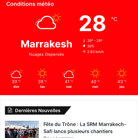
Conditions météo
28
℃
Marrakesh
39º - 28º
39%
2.83 km/h
Nuages Dispersés
39
39
41
40
43
℃
℃
℃
℃
℃
dim
lun
mar
mer
jeu
Dernières Nouvelles
Fête du Trône : La SRM Marrakech-
Safi lance plusieurs chantiers
il y a 2 semaines