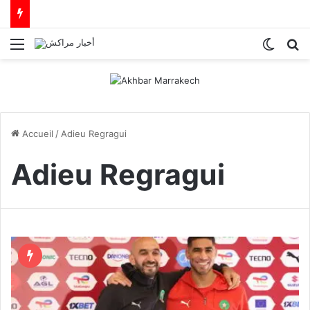
Menu
Switch
R
Accueil
/
Adieu Regragui
Adieu Regragui