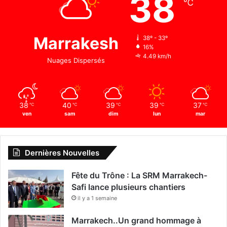
38
℃
Marrakesh
38º - 33º
16%
4.49 km/h
Nuages Dispersés
38
40
39
39
37
℃
℃
℃
℃
℃
ven
sam
dim
lun
mar
Dernières Nouvelles
Fête du Trône : La SRM Marrakech-
Safi lance plusieurs chantiers
il y a 1 semaine
Marrakech..Un grand hommage à