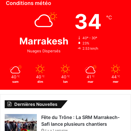
Conditions météo
34
℃
Marrakesh
40º - 30º
23%
2.53 km/h
Nuages Dispersés
40
40
40
41
44
℃
℃
℃
℃
℃
sam
dim
lun
mar
mer
Dernières Nouvelles
Fête du Trône : La SRM Marrakech-
Safi lance plusieurs chantiers
il y a 1 semaine