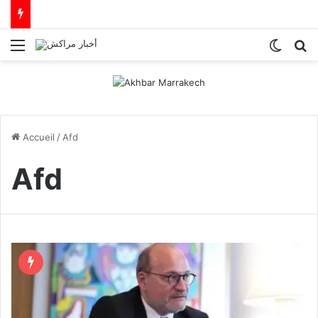
Menu
Switch
R
Accueil
/
Afd
Afd