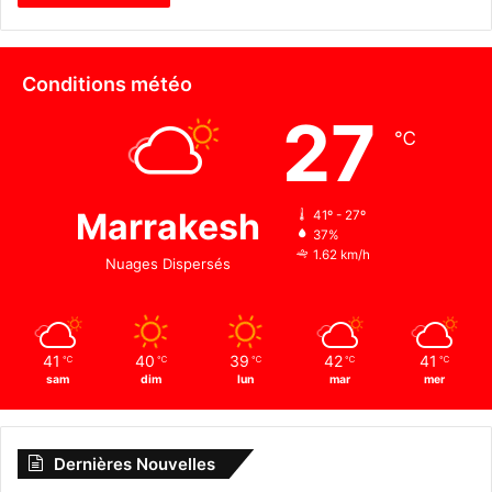
Conditions météo
27
℃
Marrakesh
41º - 27º
37%
1.62 km/h
Nuages Dispersés
41
40
39
42
41
℃
℃
℃
℃
℃
sam
dim
lun
mar
mer
Dernières Nouvelles