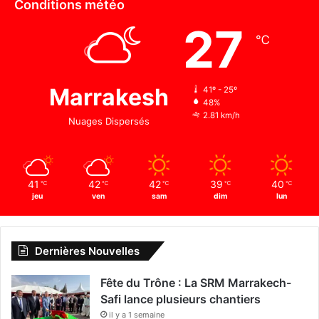
Conditions météo
27
℃
Marrakesh
41º - 25º
48%
2.81 km/h
Nuages Dispersés
41
42
42
39
40
℃
℃
℃
℃
℃
jeu
ven
sam
dim
lun
Dernières Nouvelles
Fête du Trône : La SRM Marrakech-
Safi lance plusieurs chantiers
il y a 1 semaine