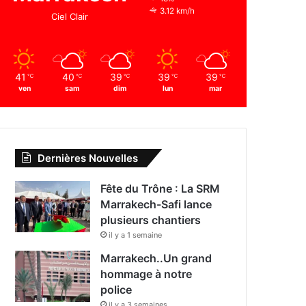
3.12 km/h
Ciel Clair
41
40
39
39
39
℃
℃
℃
℃
℃
ven
sam
dim
lun
mar
Dernières Nouvelles
Fête du Trône : La SRM
Marrakech-Safi lance
plusieurs chantiers
il y a 1 semaine
Marrakech..Un grand
hommage à notre
police
il y a 3 semaines