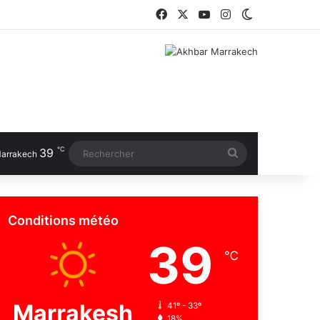
Facebook
X
YouTube
Instagram
Switch skin
℃
39
Rechercher
arrakech
Conditions météo
39
℃
Marrakesh
41º - 33º
18%