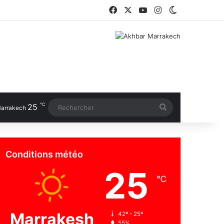
Facebook
X
YouTube
Instagram
Switch skin
℃
25
Rechercher
arrakech
Conditions météo
25
℃
Marrakesh
42º - 25º
55%