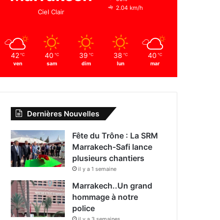
2.04 km/h
Ciel Clair
42
40
39
38
40
℃
℃
℃
℃
℃
ven
sam
dim
lun
mar
Dernières Nouvelles
Fête du Trône : La SRM
Marrakech-Safi lance
plusieurs chantiers
il y a 1 semaine
Marrakech..Un grand
hommage à notre
police
il y a 3 semaines