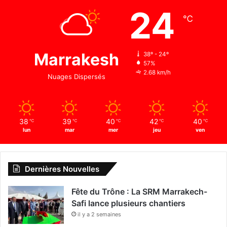
24
℃
Marrakesh
38º - 24º
57%
2.68 km/h
Nuages Dispersés
38
39
40
42
40
℃
℃
℃
℃
℃
lun
mar
mer
jeu
ven
Dernières Nouvelles
Fête du Trône : La SRM Marrakech-
Safi lance plusieurs chantiers
il y a 2 semaines