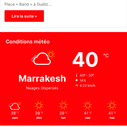
Place « Barid » à Guéliz…
Lire la suite »
Conditions météo
40
℃
Marrakesh
40º - 30º
14%
4.02 km/h
Nuages Dispersés
38
39
39
41
41
℃
℃
℃
℃
℃
sam
dim
lun
mar
mer