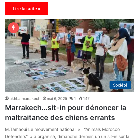
Lire la suite »
Société
akhbarmarrakech
mai 6, 2025
1
147
Marrakech…sit-in pour dénoncer la
maltraitance des chiens errants
M.Tamaoui Le mouvement national » “Animals Morocco
Defenders” » a organisé, dimanche dernier, un un sit-in sur la