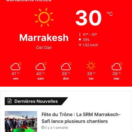
30
℃
Marrakesh
41º - 30º
39%
1.62 km/h
Ciel Clair
41
40
39
39
39
℃
℃
℃
℃
℃
ven
sam
dim
lun
mar
Dernières Nouvelles
Fête du Trône : La SRM Marrakech-
Safi lance plusieurs chantiers
il y a 1 semaine