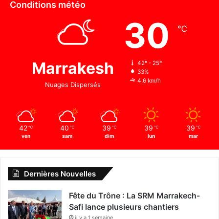
Conditions météo
30
℃
Marrakesh
42º - 25º
33%
4.6 km/h
Nuages Dispersés
42
40
39
39
39
℃
℃
℃
℃
℃
ven
sam
dim
lun
mar
Dernières Nouvelles
Fête du Trône : La SRM Marrakech-
Safi lance plusieurs chantiers
il y a 1 semaine