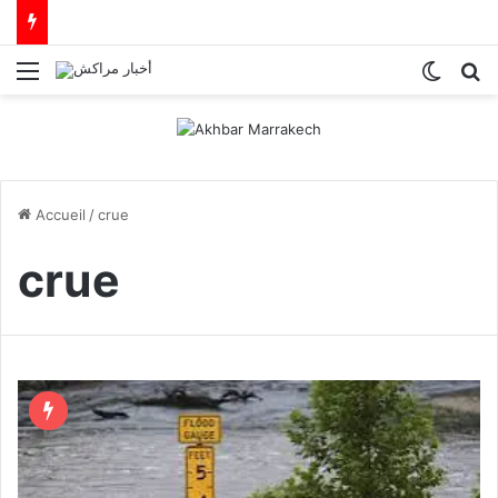
Menu
Switch
R
Accueil
/
crue
crue