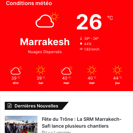
Conditions météo
26
℃
Marrakesh
39º - 26º
44%
1.83 km/h
Nuages Dispersés
39
39
40
40
44
℃
℃
℃
℃
℃
dim
lun
mar
mer
jeu
Dernières Nouvelles
Fête du Trône : La SRM Marrakech-
Safi lance plusieurs chantiers
il y a 2 semaines