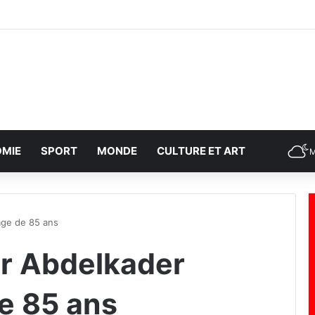
MIE
SPORT
MONDE
CULTURE ET ART
M
âge de 85 ans
ur Abdelkader
de 85 ans