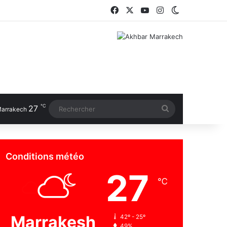
Facebook
X
YouTube
Instagram
Switch skin
℃
27
Rechercher
arrakech
Conditions météo
27
℃
Marrakesh
42º - 25º
49%