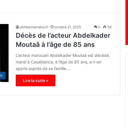
akhbarmarrakech
octobre 21, 2025
0
38
Décès de l’acteur Abdelkader
Moutaâ à l’âge de 85 ans
L’acteur marocain Abdelkader Moutaâ est décédé,
mardi à Casablanca, à l’âge de 85 ans, a-t-on
appris auprès de sa famille.…
rt
Lire la suite »