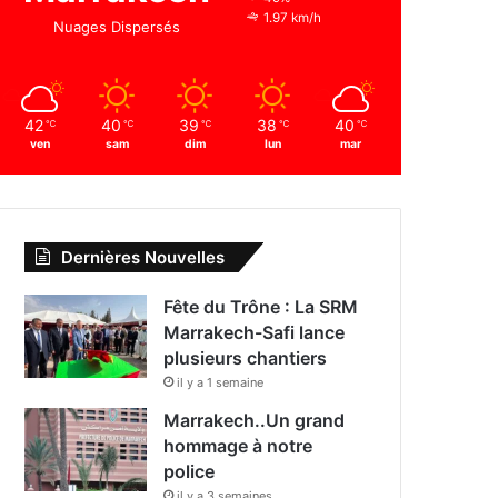
1.97 km/h
Nuages Dispersés
42
40
39
38
40
℃
℃
℃
℃
℃
ven
sam
dim
lun
mar
Dernières Nouvelles
Fête du Trône : La SRM
Marrakech-Safi lance
plusieurs chantiers
il y a 1 semaine
Marrakech..Un grand
hommage à notre
police
il y a 3 semaines