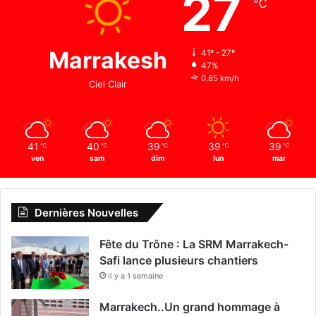
27
℃
Marrakesh
41º - 27º
47%
0.85 km/h
Ciel Clair
41
40
39
39
39
℃
℃
℃
℃
℃
ven
sam
dim
lun
mar
Dernières Nouvelles
Fête du Trône : La SRM Marrakech-
Safi lance plusieurs chantiers
il y a 1 semaine
Marrakech..Un grand hommage à