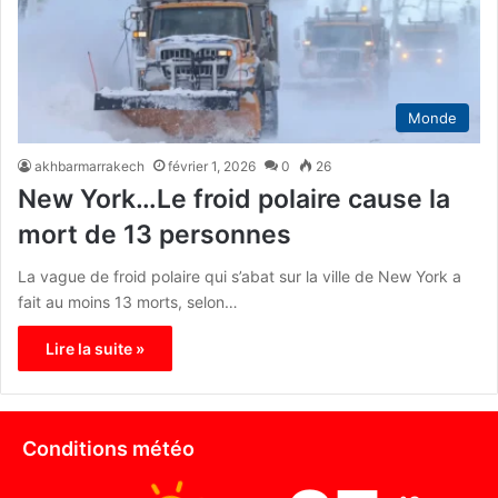
Monde
akhbarmarrakech
février 1, 2026
0
26
New York…Le froid polaire cause la
mort de 13 personnes
La vague de froid polaire qui s’abat sur la ville de New York a
fait au moins 13 morts, selon…
Lire la suite »
Conditions météo