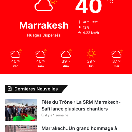
40
℃
Marrakesh
40º - 33º
12%
4.22 km/h
Nuages Dispersés
40
40
39
39
37
℃
℃
℃
℃
℃
ven
sam
dim
lun
mar
Dernières Nouvelles
Fête du Trône : La SRM Marrakech-
Safi lance plusieurs chantiers
il y a 1 semaine
Marrakech..Un grand hommage à