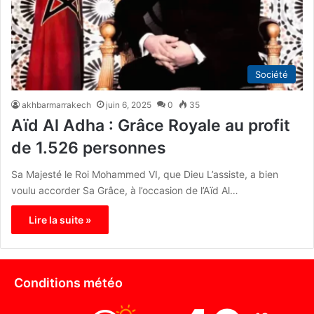
Société
akhbarmarrakech
juin 6, 2025
0
35
Aïd Al Adha : Grâce Royale au profit
de 1.526 personnes
Sa Majesté le Roi Mohammed VI, que Dieu L’assiste, a bien
voulu accorder Sa Grâce, à l’occasion de l’Aïd Al…
Lire la suite »
Conditions météo