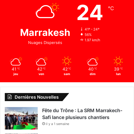
24
℃
Marrakesh
41º - 24º
56%
1.97 km/h
Nuages Dispersés
41
42
42
40
39
℃
℃
℃
℃
℃
jeu
ven
sam
dim
lun
Dernières Nouvelles
Fête du Trône : La SRM Marrakech-
Safi lance plusieurs chantiers
il y a 1 semaine