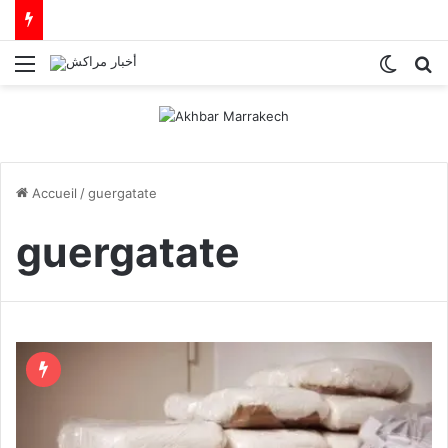
Menu
Switch
R
Accueil
/
guergatate
guergatate