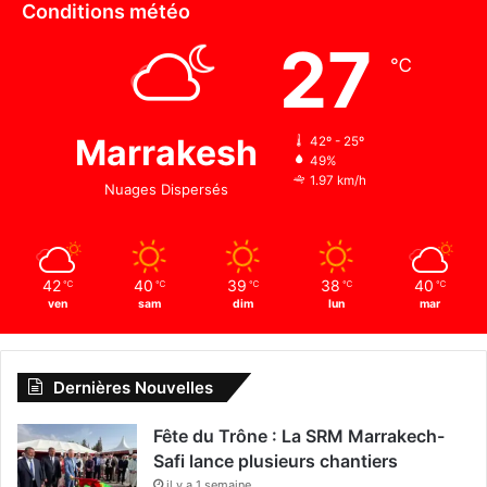
Conditions météo
27
℃
Marrakesh
42º - 25º
49%
1.97 km/h
Nuages Dispersés
42
40
39
38
40
℃
℃
℃
℃
℃
ven
sam
dim
lun
mar
Dernières Nouvelles
Fête du Trône : La SRM Marrakech-
Safi lance plusieurs chantiers
il y a 1 semaine