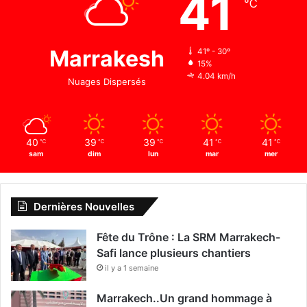
41
℃
Marrakesh
41º - 30º
15%
4.04 km/h
Nuages Dispersés
40
39
39
41
41
℃
℃
℃
℃
℃
sam
dim
lun
mar
mer
Dernières Nouvelles
Fête du Trône : La SRM Marrakech-
Safi lance plusieurs chantiers
il y a 1 semaine
Marrakech..Un grand hommage à