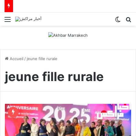
Menu
Switch
R
Accueil
/
jeune fille rurale
jeune fille rurale