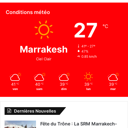
Conditions météo
27
℃
Marrakesh
41º - 27º
47%
0.85 km/h
Ciel Clair
41
40
39
39
39
℃
℃
℃
℃
℃
ven
sam
dim
lun
mar
Dernières Nouvelles
Fête du Trône : La SRM Marrakech-