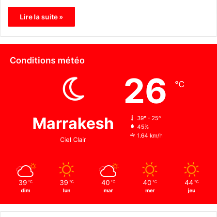
Lire la suite »
Conditions météo
26
℃
Marrakesh
39º - 25º
45%
1.64 km/h
Ciel Clair
39
39
40
40
44
℃
℃
℃
℃
℃
dim
lun
mar
mer
jeu