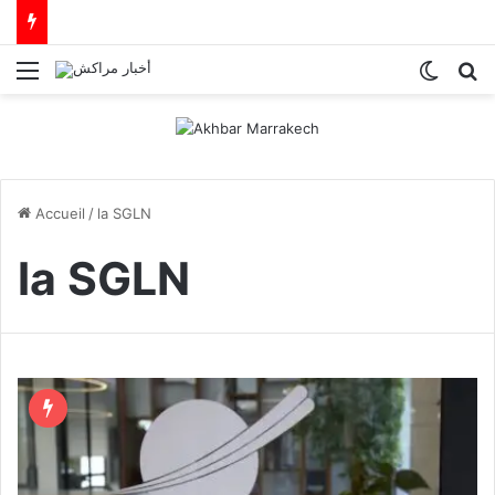
Menu
Switch
R
Accueil
/
la SGLN
la SGLN