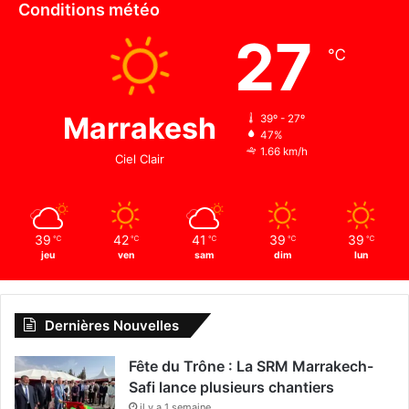
Conditions météo
27
℃
Marrakesh
39º - 27º
47%
1.66 km/h
Ciel Clair
39
42
41
39
39
℃
℃
℃
℃
℃
jeu
ven
sam
dim
lun
Dernières Nouvelles
Fête du Trône : La SRM Marrakech-
Safi lance plusieurs chantiers
il y a 1 semaine