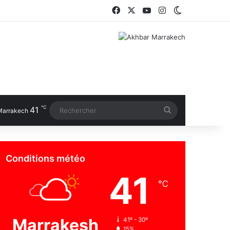
Facebook
X
YouTube
Instagram
Switch skin
℃
41
Rechercher
Marrakech
Conditions météo
41
℃
Marrakesh
41º - 30º
15%