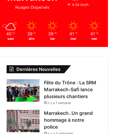
4.04 km/h
Nuages Dispersés
40
39
39
41
41
℃
℃
℃
℃
℃
sam
dim
lun
mar
mer
Dernières Nouvelles
Fête du Trône : La SRM
Marrakech-Safi lance
plusieurs chantiers
il y a 1 semaine
Marrakech..Un grand
hommage à notre
police
il y a 3 semaines