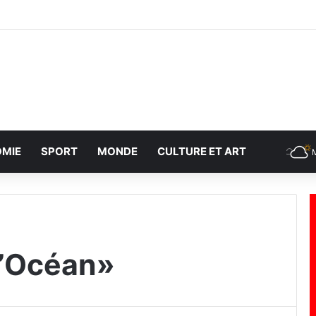
MIE
SPORT
MONDE
CULTURE ET ART
l’Océan»