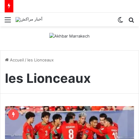
Menu
Switch
R
Accueil
/
les Lionceaux
les Lionceaux