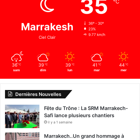
35
℃
Marrakesh
36º - 30º
23%
9.77 km/h
Ciel Clair
36
39
39
41
44
℃
℃
℃
℃
℃
sam
dim
lun
mar
mer
Dernières Nouvelles
Fête du Trône : La SRM Marrakech-
Safi lance plusieurs chantiers
il y a 1 semaine
Marrakech..Un grand hommage à