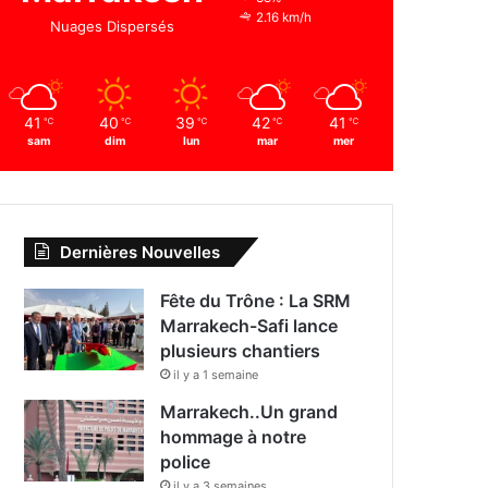
2.16 km/h
Nuages Dispersés
41
40
39
42
41
℃
℃
℃
℃
℃
sam
dim
lun
mar
mer
Dernières Nouvelles
Fête du Trône : La SRM
Marrakech-Safi lance
plusieurs chantiers
il y a 1 semaine
Marrakech..Un grand
hommage à notre
police
il y a 3 semaines