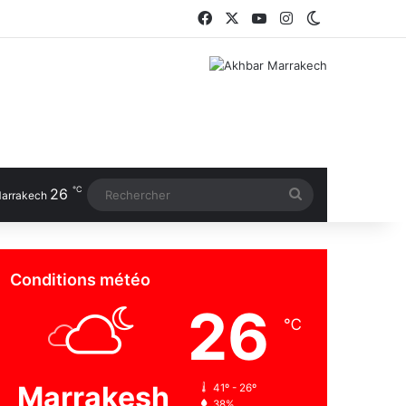
Facebook
X
YouTube
Instagram
Switch skin
℃
26
Rechercher
arrakech
Conditions météo
26
℃
Marrakesh
41º - 26º
38%