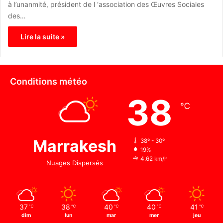
à l’unanmité, président de l ‘association des Œuvres Sociales
des…
Lire la suite »
Conditions météo
38
℃
Marrakesh
38º - 30º
19%
4.62 km/h
Nuages Dispersés
37
38
40
40
41
℃
℃
℃
℃
℃
dim
lun
mar
mer
jeu