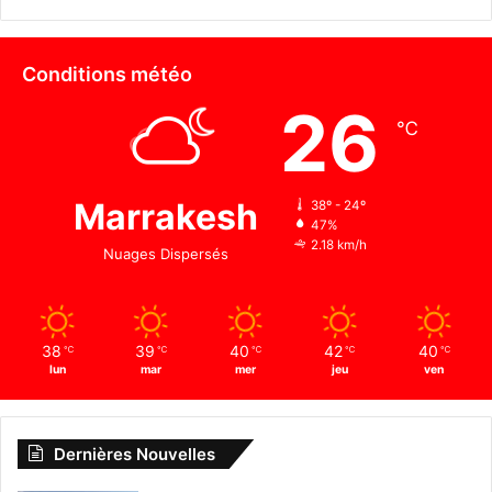
Conditions météo
26
℃
Marrakesh
38º - 24º
47%
2.18 km/h
Nuages Dispersés
38
39
40
42
40
℃
℃
℃
℃
℃
lun
mar
mer
jeu
ven
Dernières Nouvelles