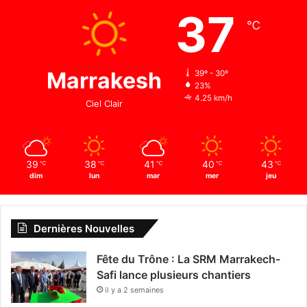
37
℃
Marrakesh
39º - 30º
23%
4.25 km/h
Ciel Clair
39
38
41
40
43
℃
℃
℃
℃
℃
dim
lun
mar
mer
jeu
Dernières Nouvelles
Fête du Trône : La SRM Marrakech-
Safi lance plusieurs chantiers
il y a 2 semaines