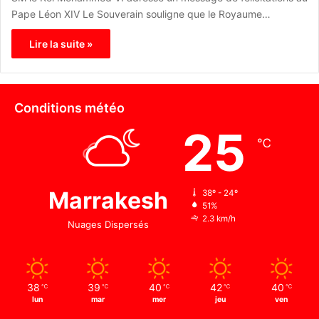
Pape Léon XIV Le Souverain souligne que le Royaume…
Lire la suite »
Conditions météo
25
℃
Marrakesh
38º - 24º
51%
2.3 km/h
Nuages Dispersés
38
39
40
42
40
℃
℃
℃
℃
℃
lun
mar
mer
jeu
ven