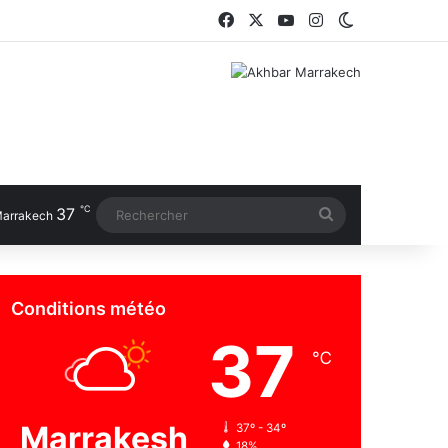
Facebook
X
YouTube
Instagram
Switch skin
℃
37
Rechercher
arrakech
Conditions météo
37
℃
Marrakesh
37º - 34º
18%