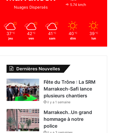
5.74 km/h
Nuages Dispersés
37
42
41
40
39
℃
℃
℃
℃
℃
jeu
ven
sam
dim
lun
Dernières Nouvelles
Fête du Trône : La SRM
Marrakech-Safi lance
plusieurs chantiers
il y a 1 semaine
Marrakech..Un grand
hommage à notre
police
il y a 3 semaines