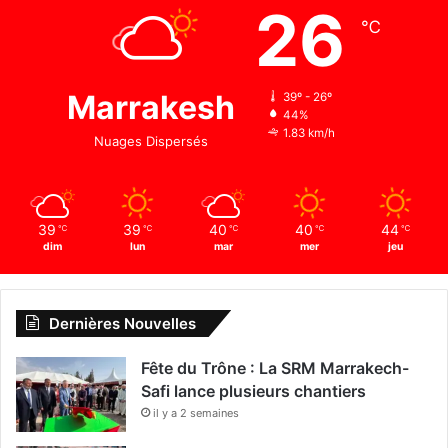
26
℃
Marrakesh
39º - 26º
44%
1.83 km/h
Nuages Dispersés
39
39
40
40
44
℃
℃
℃
℃
℃
dim
lun
mar
mer
jeu
Dernières Nouvelles
Fête du Trône : La SRM Marrakech-
Safi lance plusieurs chantiers
il y a 2 semaines