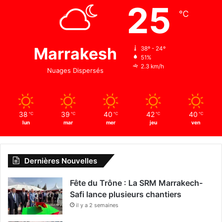
25
℃
Marrakesh
38º - 24º
51%
2.3 km/h
Nuages Dispersés
38
39
40
42
40
℃
℃
℃
℃
℃
lun
mar
mer
jeu
ven
Dernières Nouvelles
Fête du Trône : La SRM Marrakech-
Safi lance plusieurs chantiers
il y a 2 semaines