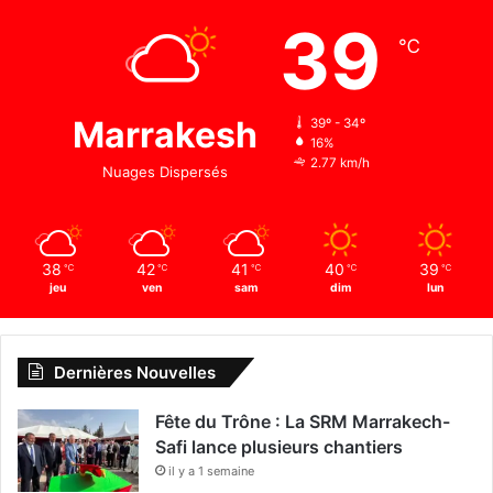
39
℃
Marrakesh
39º - 34º
16%
2.77 km/h
Nuages Dispersés
38
42
41
40
39
℃
℃
℃
℃
℃
jeu
ven
sam
dim
lun
Dernières Nouvelles
Fête du Trône : La SRM Marrakech-
Safi lance plusieurs chantiers
il y a 1 semaine