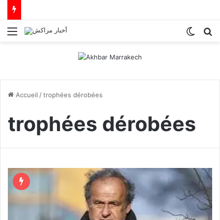
Menu
Switch
R
Accueil
/
trophées dérobées
trophées dérobées