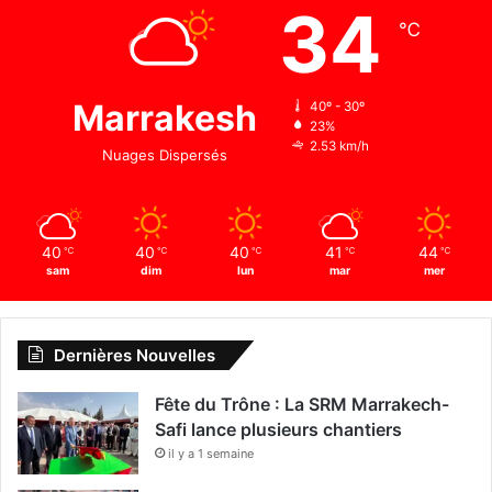
34
℃
Marrakesh
40º - 30º
23%
2.53 km/h
Nuages Dispersés
40
40
40
41
44
℃
℃
℃
℃
℃
sam
dim
lun
mar
mer
Dernières Nouvelles
Fête du Trône : La SRM Marrakech-
Safi lance plusieurs chantiers
il y a 1 semaine