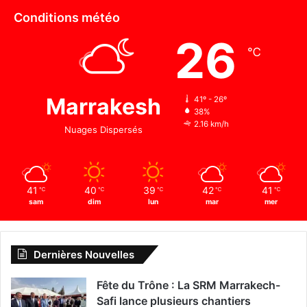
Conditions météo
26
℃
Marrakesh
41º - 26º
38%
2.16 km/h
Nuages Dispersés
41
40
39
42
41
℃
℃
℃
℃
℃
sam
dim
lun
mar
mer
Dernières Nouvelles
Fête du Trône : La SRM Marrakech-
Safi lance plusieurs chantiers