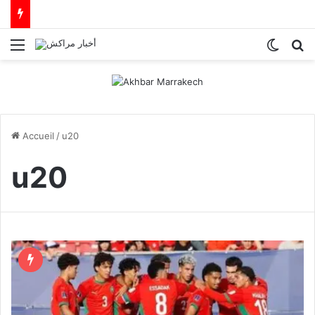
Menu
Switch
R
Accueil
/
u20
u20