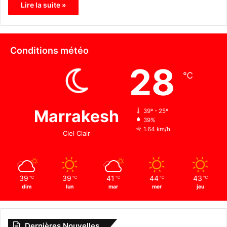
Lire la suite »
Conditions météo
28
℃
Marrakesh
39º - 25º
39%
1.64 km/h
Ciel Clair
39
39
41
44
43
℃
℃
℃
℃
℃
dim
lun
mar
mer
jeu
Dernières Nouvelles