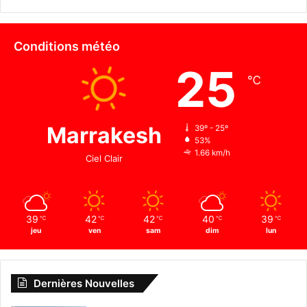
Conditions météo
25
℃
Marrakesh
39º - 25º
53%
1.66 km/h
Ciel Clair
39
42
42
40
39
℃
℃
℃
℃
℃
jeu
ven
sam
dim
lun
Dernières Nouvelles