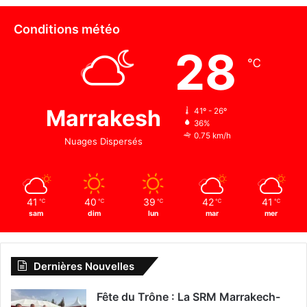
Conditions météo
28
℃
Marrakesh
41º - 26º
36%
0.75 km/h
Nuages Dispersés
41
40
39
42
41
℃
℃
℃
℃
℃
sam
dim
lun
mar
mer
Dernières Nouvelles
Fête du Trône : La SRM Marrakech-