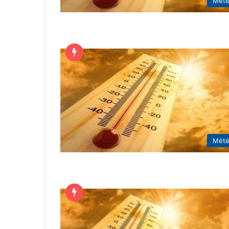
Mét
Mét