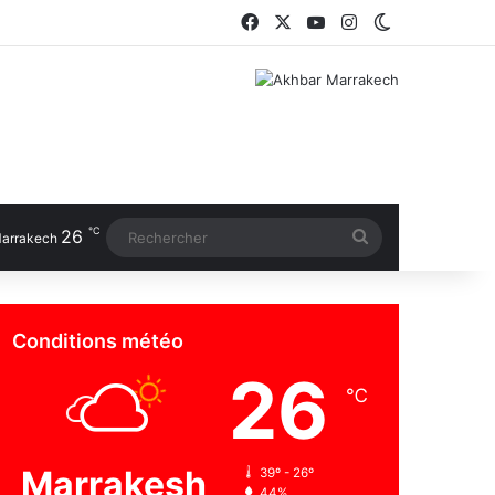
Facebook
X
YouTube
Instagram
Switch skin
℃
26
Rechercher
arrakech
Conditions météo
26
℃
Marrakesh
39º - 26º
44%