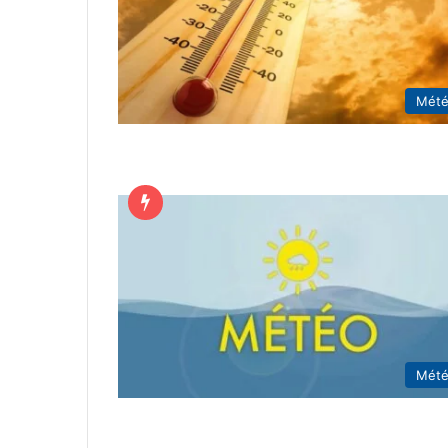
Mét
Mét