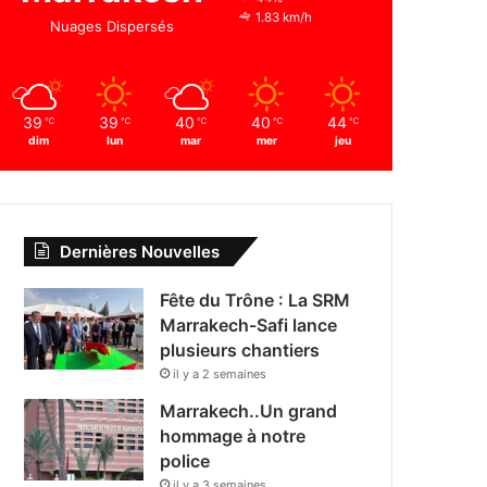
1.83 km/h
Nuages Dispersés
39
39
40
40
44
℃
℃
℃
℃
℃
dim
lun
mar
mer
jeu
Dernières Nouvelles
Fête du Trône : La SRM
Marrakech-Safi lance
plusieurs chantiers
il y a 2 semaines
Marrakech..Un grand
hommage à notre
police
il y a 3 semaines