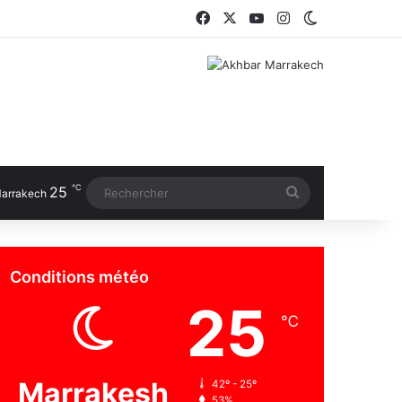
Facebook
X
YouTube
Instagram
Switch skin
℃
25
Rechercher
arrakech
Conditions météo
25
℃
Marrakesh
42º - 25º
53%