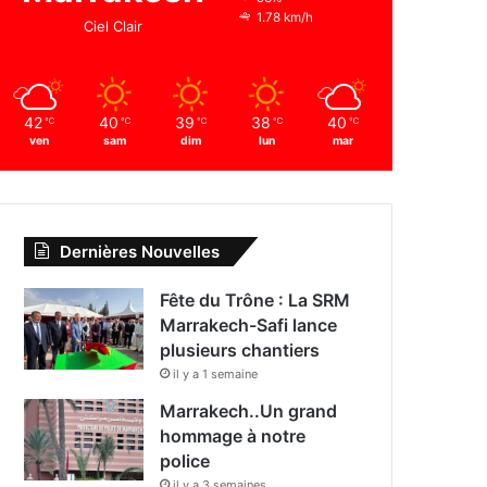
1.78 km/h
Ciel Clair
42
40
39
38
40
℃
℃
℃
℃
℃
ven
sam
dim
lun
mar
Dernières Nouvelles
Fête du Trône : La SRM
Marrakech-Safi lance
plusieurs chantiers
il y a 1 semaine
Marrakech..Un grand
hommage à notre
police
il y a 3 semaines