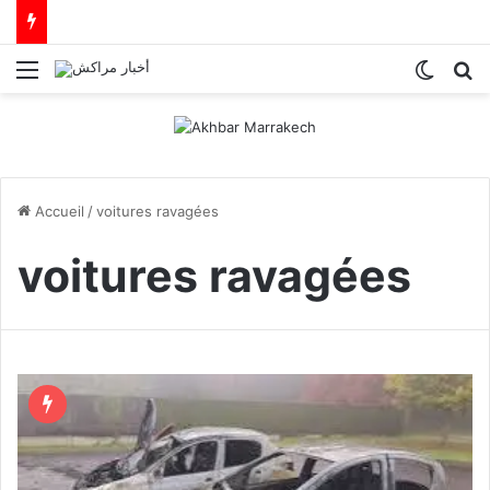
Menu
Switch
R
Accueil
/
voitures ravagées
voitures ravagées