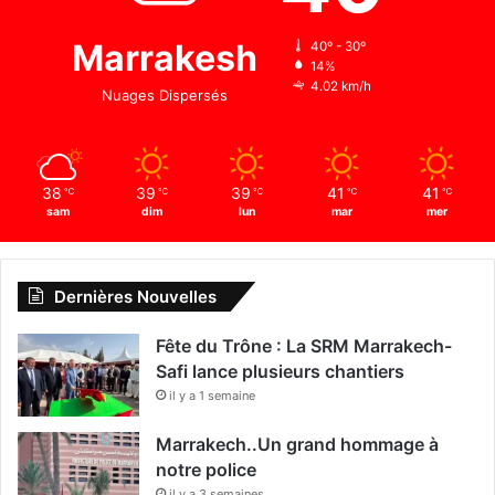
Marrakesh
40º - 30º
14%
4.02 km/h
Nuages Dispersés
38
39
39
41
41
℃
℃
℃
℃
℃
sam
dim
lun
mar
mer
Dernières Nouvelles
Fête du Trône : La SRM Marrakech-
Safi lance plusieurs chantiers
il y a 1 semaine
Marrakech..Un grand hommage à
notre police
il y a 3 semaines