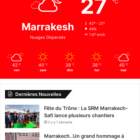
27
℃
Marrakesh
42º - 25º
49%
1.97 km/h
Nuages Dispersés
42
40
39
38
40
℃
℃
℃
℃
℃
ven
sam
dim
lun
mar
Dernières Nouvelles
Fête du Trône : La SRM Marrakech-
Safi lance plusieurs chantiers
il y a 1 semaine
Marrakech..Un grand hommage à