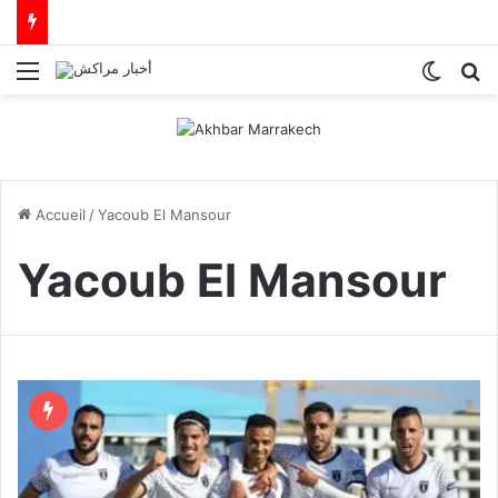
Menu
Switch
R
Accueil
/
Yacoub El Mansour
Yacoub El Mansour