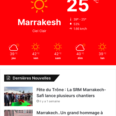
25
℃
Marrakesh
39º - 25º
53%
1.66 km/h
Ciel Clair
39
42
42
40
39
℃
℃
℃
℃
℃
jeu
ven
sam
dim
lun
Dernières Nouvelles
Fête du Trône : La SRM Marrakech-
Safi lance plusieurs chantiers
il y a 1 semaine
Marrakech..Un grand hommage à