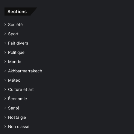
s
e
Sections
m
e
Société
n
t
Sport
a
Fait divers
u
M
Politique
a
Monde
r
o
Akhbarmarrakech
c
Météo
à
l
Culture et art
'
Économie
u
n
Santé
a
Nostalgie
n
m
Non classé
i