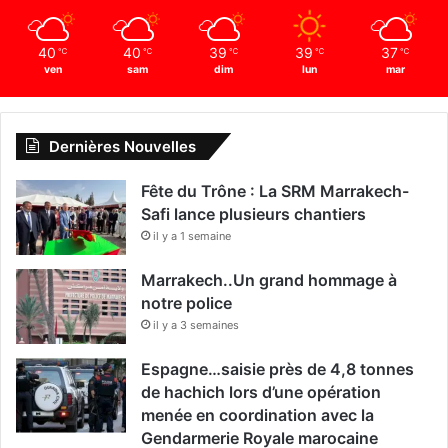
r
i
40
40
39
39
37
℃
℃
℃
℃
℃
b
ven
sam
dim
lun
mar
u
t
i
o
Dernières Nouvelles
n
d
Fête du Trône : La SRM Marrakech-
'
Safi lance plusieurs chantiers
E
il y a 1 semaine
a
u
Marrakech..Un grand hommage à
,
notre police
d
il y a 3 semaines
'
É
Espagne…saisie près de 4,8 tonnes
l
de hachich lors d’une opération
e
menée en coordination avec la
c
t
Gendarmerie Royale marocaine