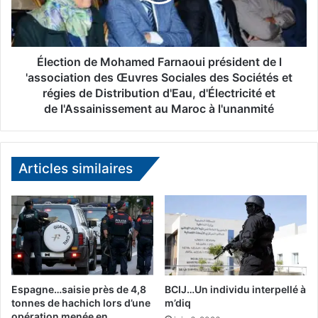
i
i
o
o
n
n
d
p
e
Élection de Mohamed Farnaoui président de l
o
M
'association des Œuvres Sociales des Sociétés et
u
o
régies de Distribution d'Eau, d'Électricité et
r
h
de l'Assainissement au Maroc à l'unanmité
m
a
i
m
e
e
u
d
Articles similaires
x
F
s
a
e
r
r
n
v
a
i
o
r
u
l
i
Espagne…saisie près de 4,8
BCIJ…Un individu interpellé à
e
p
tonnes de hachich lors d’une
m’diq
s
r
opération menée en