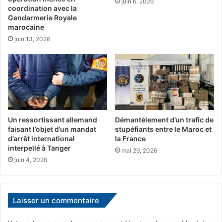
juin 6, 2026
M
é
coordination avec la
R
Gendarmerie Royale
s
marocaine
E
i
à
d
juin 13, 2026
d
e
i
n
s
t
t
d
a
e
n
l
c
'
Un ressortissant allemand
Démantèlement d’un trafic de
e
a
faisant l’objet d’un mandat
stupéfiants entre le Maroc et
s
d’arrêt international
la France
s
interpellé à Tanger
mai 29, 2026
o
juin 4, 2026
c
i
a
t
Laisser un commentaire
i
o