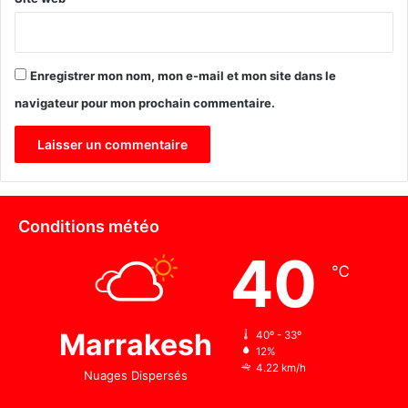
S
o
c
i
Enregistrer mon nom, mon e-mail et mon site dans le
é
t
navigateur pour mon prochain commentaire.
é
s
e
t
r
é
Conditions météo
g
i
40
e
℃
s
d
e
Marrakesh
40º - 33º
D
12%
i
4.22 km/h
Nuages Dispersés
s
t