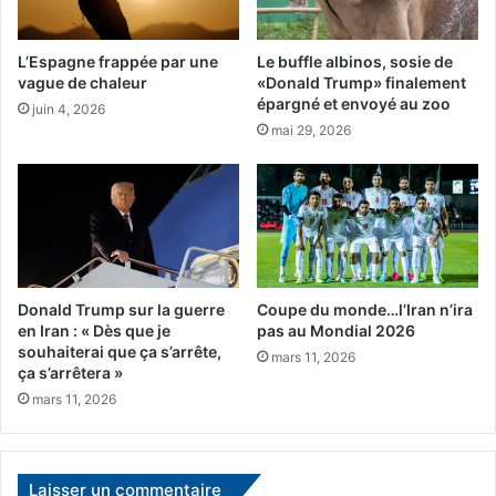
ش
p
م
o
ن
u
L’Espagne frappée par une
Le buffle albinos, sosie de
ص
r
vague de chaleur
«Donald Trump» finalement
ح
épargné et envoyé au zoo
d
juin 4, 2026
ا
e
mai 29, 2026
ف
m
ة
a
)
i
n
l
u
n
Donald Trump sur la guerre
Coupe du monde…l’Iran n’ira
d
en Iran : « Dès que je
pas au Mondial 2026
i
souhaiterai que ça s’arrête,
mars 11, 2026
ça s’arrêtera »
mars 11, 2026
Laisser un commentaire