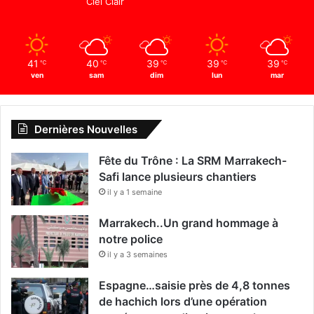
Ciel Clair
41
40
39
39
39
℃
℃
℃
℃
℃
ven
sam
dim
lun
mar
Dernières Nouvelles
Fête du Trône : La SRM Marrakech-
Safi lance plusieurs chantiers
il y a 1 semaine
Marrakech..Un grand hommage à
notre police
il y a 3 semaines
Espagne…saisie près de 4,8 tonnes
de hachich lors d’une opération