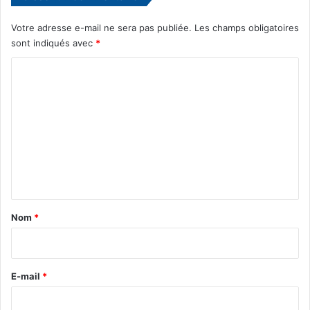
Votre adresse e-mail ne sera pas publiée.
Les champs obligatoires
sont indiqués avec
*
C
o
m
m
e
n
t
a
Nom
*
i
r
e
E-mail
*
*